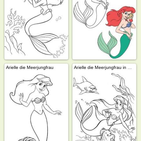
Arielle die Meerjungfrau
Arielle die Meerjungfrau in Gefahr