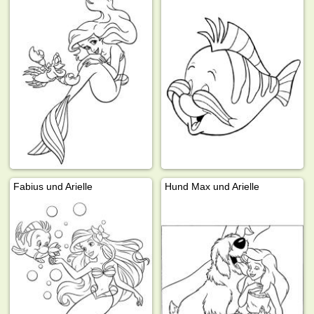
Fabius und Arielle
Hund Max und Arielle