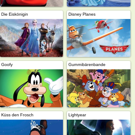
Die Eiskönigin
Disney Planes
Goofy
Gummibärenbande
Küss den Frosch
Lightyear