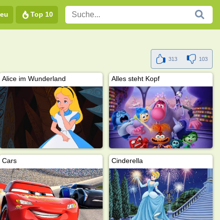
eu
Top 10
313
103
Alice im Wunderland
Alles steht Kopf
Cars
Cinderella