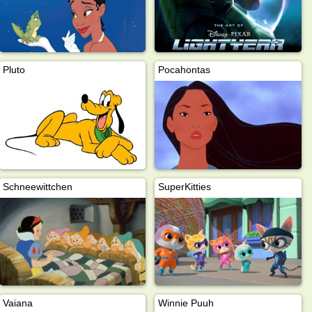
Pluto
Pocahontas
Schneewittchen
SuperKitties
Vaiana
Winnie Puuh