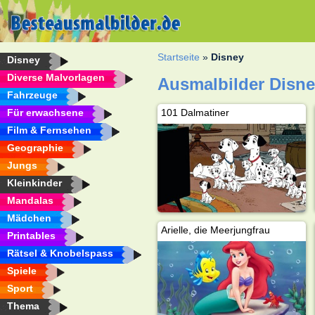
Startseite
»
Disney
Disney
Diverse Malvorlagen
Ausmalbilder Disn
Fahrzeuge
Für erwachsene
101 Dalmatiner
Film & Fernsehen
Geographie
Jungs
Kleinkinder
Mandalas
Mädchen
Arielle, die Meerjungfrau
Printables
Rätsel & Knobelspass
Spiele
Sport
Thema