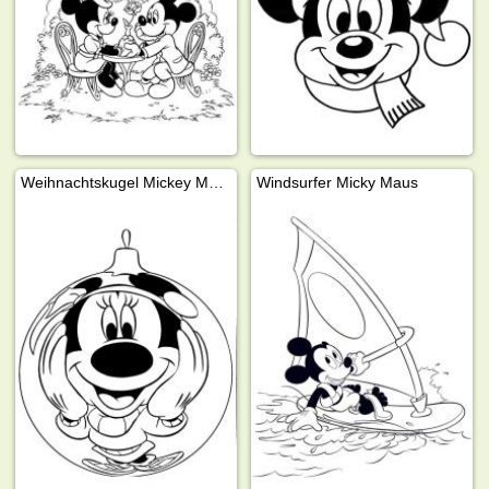
Weihnachtskugel Mickey Mouse
Windsurfer Micky Maus