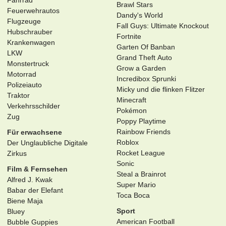
Fahrrad
Brawl Stars
Feuerwehrautos
Dandy's World
Flugzeuge
Fall Guys: Ultimate Knockout
Hubschrauber
Fortnite
Krankenwagen
Garten Of Banban
LKW
Grand Theft Auto
Monstertruck
Grow a Garden
Motorrad
Incredibox Sprunki
Polizeiauto
Micky und die flinken Flitzer
Traktor
Minecraft
Verkehrsschilder
Pokémon
Zug
Poppy Playtime
Rainbow Friends
Für erwachsene
Roblox
Der Unglaubliche Digitale
Rocket League
Zirkus
Sonic
Film & Fernsehen
Steal a Brainrot
Alfred J. Kwak
Super Mario
Babar der Elefant
Toca Boca
Biene Maja
Sport
Bluey
American Football
Bubble Guppies