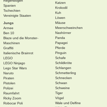
Regenbogen
Katzen
Spanien
Krokodil
Tschechien
Kuh
Vereinigte Staaten
Löwen
Mäuse
Jungs
Meerschweinchen
Armee
Nashörner
Ben 10
Panda
Blaze und die Monster-
Papagei
Maschinen
Pferde
Graffiti
Pinguin
Italienische Brainrot
Schafe
LEGO
Schildkröte
LEGO Ninjago
Schlangen
Lego Star Wars
Schmetterling
Naruto
Schnecken
Piraten
Schwan
Pistolen
Schweine
Polizei
Tiger
Raumfahrt
Vögel
Ricky Zoom
Wale und Delfine
Robocar Poli