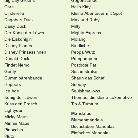
Big City Greens
Gegenstände
Cars
Hello Kitty
Cinderella
Kleine Abenteuer mit Spot
Dagobert Duck
Max und Ruby
Daisy Duck
Miffy
Der König der Löwen
Mighty Express
Die Eiskönigin
Molang
Disney Planes
Niedliche
Disney Prinzessinnen
Peppa Wutz
Donald Duck
Pompompurin
Findet Nemo
Postbote Pat
Goofy
Sesamstraße
Gummibärenbande
Shaun das Schaf
Hoppers
Snoopy
Ice Age
Squishmallows
König der Löwen
Thomas, die kleine Lokomotive
Küss den Frosch
Tib & Tumtum
Lightyear
Mandalas
Micky Maus
Blumenmandala
Minnie Maus
Buchstaben Mandalas
Pinocchio
Einfaches Mandala
Pluto