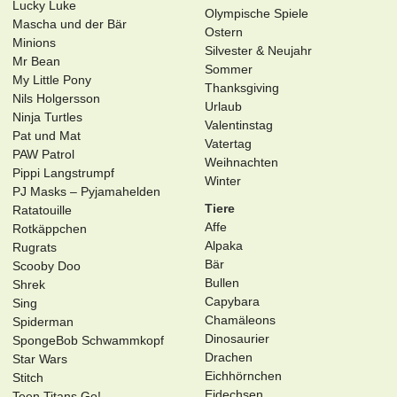
Lucky Luke
Olympische Spiele
Mascha und der Bär
Ostern
Minions
Silvester & Neujahr
Mr Bean
Sommer
My Little Pony
Thanksgiving
Nils Holgersson
Urlaub
Ninja Turtles
Valentinstag
Pat und Mat
Vatertag
PAW Patrol
Weihnachten
Pippi Langstrumpf
Winter
PJ Masks – Pyjamahelden
Tiere
Ratatouille
Affe
Rotkäppchen
Alpaka
Rugrats
Bär
Scooby Doo
Bullen
Shrek
Capybara
Sing
Chamäleons
Spiderman
Dinosaurier
SpongeBob Schwammkopf
Drachen
Star Wars
Eichhörnchen
Stitch
Eidechsen
Teen Titans Go!