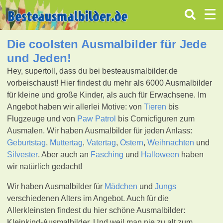
Die coolsten Ausmalbilder für Jede
und Jeden!
Hey, supertoll, dass du bei besteausmalbilder.de
vorbeischaust! Hier findest du mehr als 6000 Ausmalbilder
für kleine und große Kinder, als auch für Erwachsene. Im
Angebot haben wir allerlei Motive: von
Tieren
bis
Flugzeuge und von
Paw Patrol
bis Comicfiguren zum
Ausmalen. Wir haben Ausmalbilder für jeden Anlass:
Geburtstag
,
Muttertag
,
Vatertag
,
Ostern
,
Weihnachten
und
Silvester
. Aber auch an
Fasching
und
Halloween
haben
wir natürlich gedacht!
Wir haben Ausmalbilder für
Mädchen
und
Jungs
verschiedenen Alters im Angebot. Auch für die
Allerkleinsten findest du hier schöne Ausmalbilder:
Kleinkind-Ausmalbilder. Und weil man nie zu alt zum