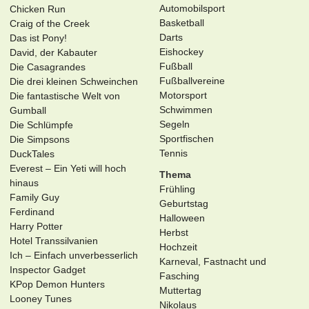
Automobilsport
Chicken Run
Basketball
Craig of the Creek
Darts
Das ist Pony!
Eishockey
David, der Kabauter
Fußball
Die Casagrandes
Fußballvereine
Die drei kleinen Schweinchen
Motorsport
Die fantastische Welt von
Schwimmen
Gumball
Segeln
Die Schlümpfe
Sportfischen
Die Simpsons
Tennis
DuckTales
Everest – Ein Yeti will hoch
Thema
hinaus
Frühling
Family Guy
Geburtstag
Ferdinand
Halloween
Harry Potter
Herbst
Hotel Transsilvanien
Hochzeit
Ich – Einfach unverbesserlich
Karneval, Fastnacht und
Inspector Gadget
Fasching
KPop Demon Hunters
Muttertag
Looney Tunes
Nikolaus