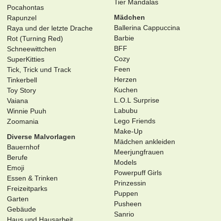
Tier Mandalas
Pocahontas
Mädchen
Rapunzel
Ballerina Cappuccina
Raya und der letzte Drache
Barbie
Rot (Turning Red)
BFF
Schneewittchen
Cozy
SuperKitties
Feen
Tick, Trick und Track
Herzen
Tinkerbell
Kuchen
Toy Story
L.O.L Surprise
Vaiana
Labubu
Winnie Puuh
Lego Friends
Zoomania
Make-Up
Diverse Malvorlagen
Mädchen ankleiden
Bauernhof
Meerjungfrauen
Berufe
Models
Emoji
Powerpuff Girls
Essen & Trinken
Prinzessin
Freizeitparks
Puppen
Garten
Pusheen
Gebäude
Sanrio
Haus und Hausarbeit