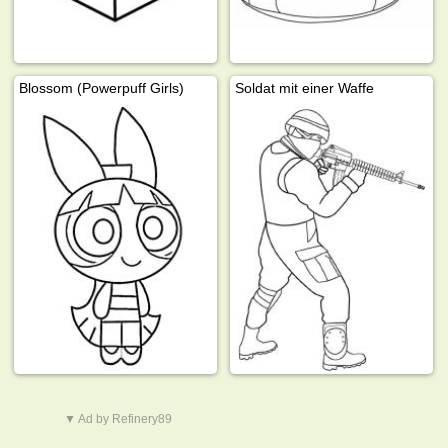
Blossom (Powerpuff Girls)
Soldat mit einer Waffe
▼ Ad by Refinery89