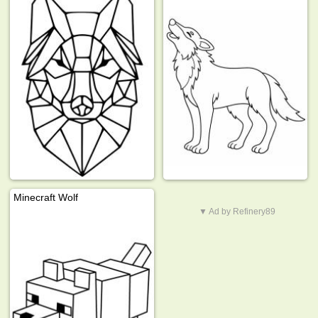
Minecraft Wolf
▼ Ad by Refinery89