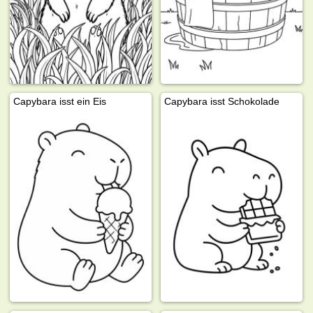
Capybara isst ein Eis
Capybara isst Schokolade