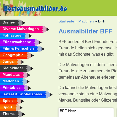
Startseite
»
Mädchen
»
BFF
Disney
Diverse Malvorlagen
Ausmalbilder BFF
Fahrzeuge
BFF bedeutet Best Friends Forev
Für erwachsene
Freunde helfen sich gegenseitig
Film & Fernsehen
mit das Schönste, was es gibt.
Geographie
Jungs
Die Malvorlagen mit dem Thema
Kleinkinder
Freunde, die zusammen ein Pick
Mandalas
gemeinsam Abenteuer erleben. 
Mädchen
Printables
Du kannst die Malvorlagen kost
verwandle sie in eine Malvorla
Rätsel & Knobelspass
Marker, Buntstifte oder Glitzer
Spiele
Sport
BFF-Herz
Thema