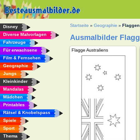
Startseite
»
Geographie
»
Flaggen
Disney
Diverse Malvorlagen
Ausmalbilder Flag
Fahrzeuge
Für erwachsene
Flagge Australiens
Film & Fernsehen
Geographie
Jungs
Kleinkinder
Mandalas
Mädchen
Printables
Rätsel & Knobelspass
Spiele
Sport
Thema