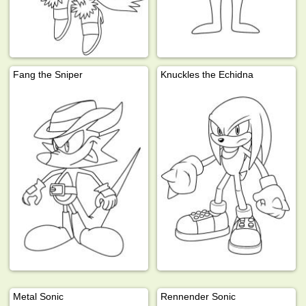
Fang the Sniper
Knuckles the Echidna
Metal Sonic
Rennender Sonic