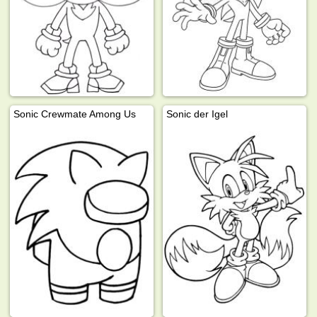
Sonic Crewmate Among Us
Sonic der Igel