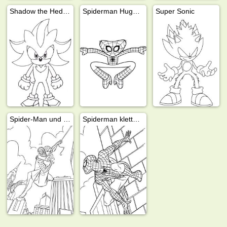
Shadow the Hedgehog
Spiderman Huggy Wuggy
Super Sonic
Spider-Man und Mary Jane
Spiderman klettert auf ein Gebäude