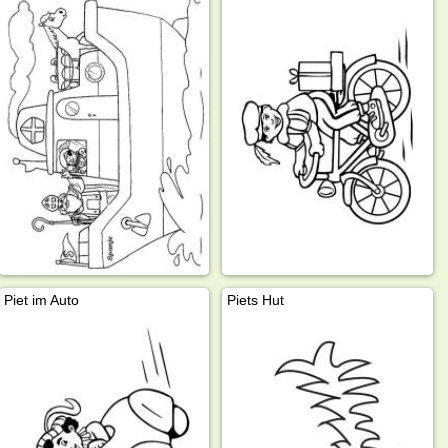
Piet im Auto
Piets Hut