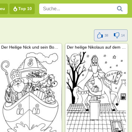
eu
Top 10
38
14
Der Heilige Nick und sein Boot 13
Der heilige Nikolaus auf dem Dach