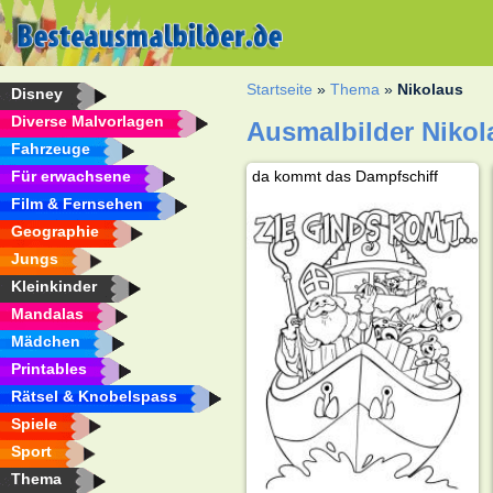
Startseite
»
Thema
»
Nikolaus
Disney
Diverse Malvorlagen
Ausmalbilder Nikol
Fahrzeuge
Für erwachsene
da kommt das Dampfschiff
Film & Fernsehen
Geographie
Jungs
Kleinkinder
Mandalas
Mädchen
Printables
Rätsel & Knobelspass
Spiele
Sport
Thema