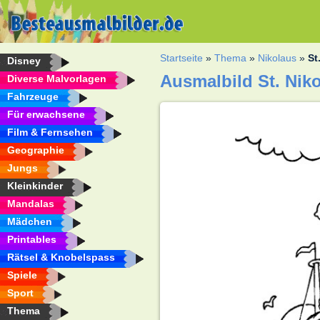
Startseite
»
Thema
»
Nikolaus
»
St
Disney
Ausmalbild St. Nik
Diverse Malvorlagen
Fahrzeuge
Für erwachsene
Film & Fernsehen
Geographie
Jungs
Kleinkinder
Mandalas
Mädchen
Printables
Rätsel & Knobelspass
Spiele
Sport
Thema