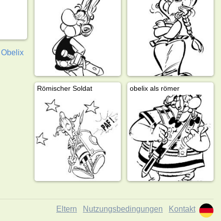
 Obelix
Römischer Soldat
obelix als römer
Eltern
Nutzungsbedingungen
Kontakt