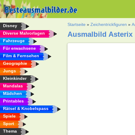
Startseite
»
Zeichentrickfiguren
»
A
Disney
Ausmalbild Asterix
Diverse Malvorlagen
Fahrzeuge
Für erwachsene
Film & Fernsehen
Geographie
Jungs
Kleinkinder
Mandalas
Mädchen
Printables
Rätsel & Knobelspass
Spiele
Sport
Thema