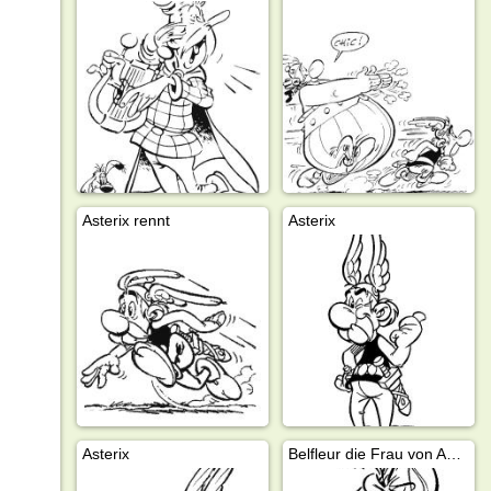
Asterix rennt
Asterix
Asterix
Belfleur die Frau von Abraracourcix