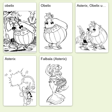
obelix
Obelix
Asterix, Obelix und Idefix
Asterix
Falbala (Asterix)