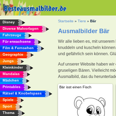
Startseite
»
Tiere
»
Bär
Disney
Diverse Malvorlagen
Ausmalbilder Bär
Fahrzeuge
Wir alle lieben es, mit unsere
Für erwachsene
knuddeln und kuscheln können. 
Film & Fernsehen
und gefährlich sein können. Glü
Geographie
Jungs
Auf unserer Website haben wir
Kleinkinder
gruseligen Bären. Vielleicht mö
Mandalas
Ausmalbild, das du herunterla
Mädchen
Printables
Bär isst einen Fisch
Rätsel & Knobelspass
Spiele
Sport
Thema