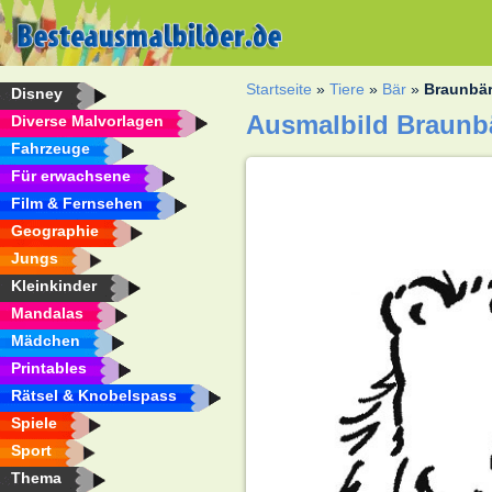
Startseite
»
Tiere
»
Bär
»
Braunbä
Disney
Ausmalbild Braunb
Diverse Malvorlagen
Fahrzeuge
Für erwachsene
Film & Fernsehen
Geographie
Jungs
Kleinkinder
Mandalas
Mädchen
Printables
Rätsel & Knobelspass
Spiele
Sport
Thema