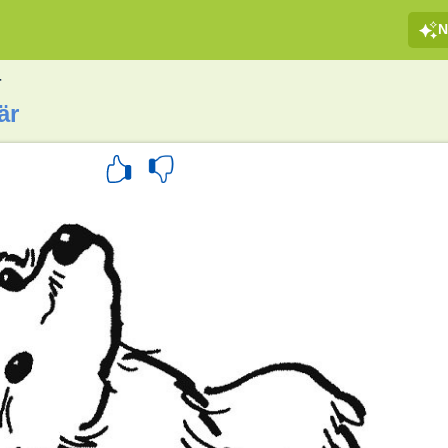
N
r
är