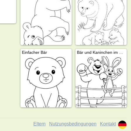
Einfacher Bär
Bär und Kaninchen im Boxring
Eltern
Nutzungsbedingungen
Kontakt