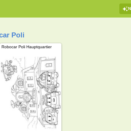
N
ar Poli
Robocar Poli Hauptquartier