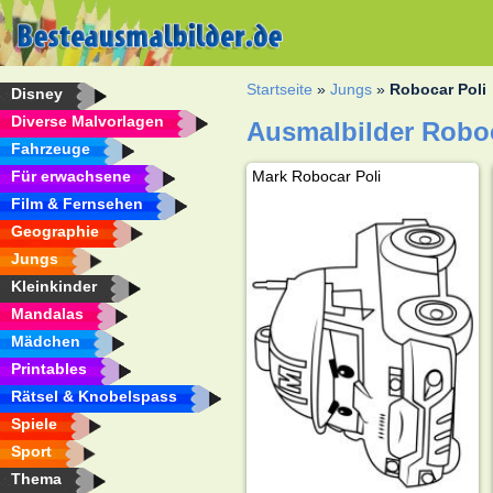
Startseite
»
Jungs
»
Robocar Poli
Disney
Diverse Malvorlagen
Ausmalbilder Roboc
Fahrzeuge
Für erwachsene
Mark Robocar Poli
Film & Fernsehen
Geographie
Jungs
Kleinkinder
Mandalas
Mädchen
Printables
Rätsel & Knobelspass
Spiele
Sport
Thema