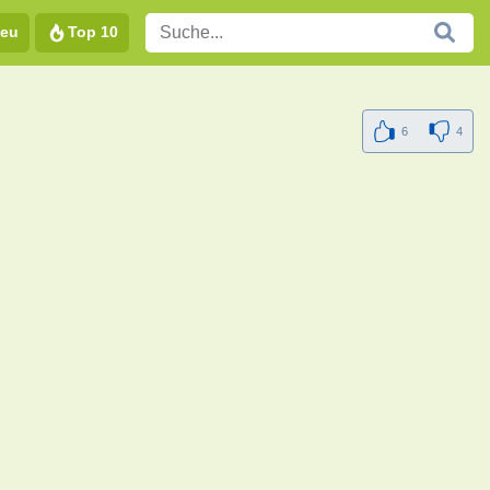
eu
Top 10
6
4