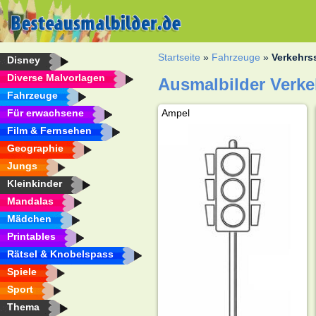
Startseite
»
Fahrzeuge
»
Verkehrs
Disney
Diverse Malvorlagen
Ausmalbilder Verke
Fahrzeuge
Für erwachsene
Ampel
Film & Fernsehen
Geographie
Jungs
Kleinkinder
Mandalas
Mädchen
Printables
Rätsel & Knobelspass
Spiele
Sport
Thema