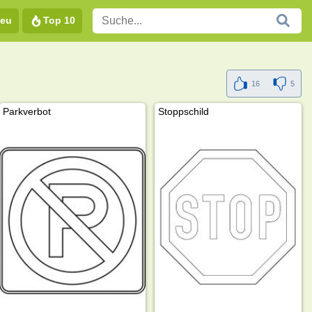
eu
Top 10
16
5
Parkverbot
Stoppschild