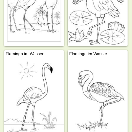
Flamingo im Wasser
Flamingo im Wasser