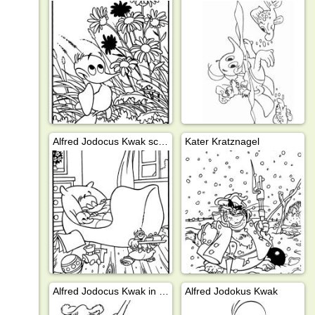
Alfred Jodocus Kwak schläft
Kater Kratznagel
Alfred Jodocus Kwak in der Schule
Alfred Jodokus Kwak