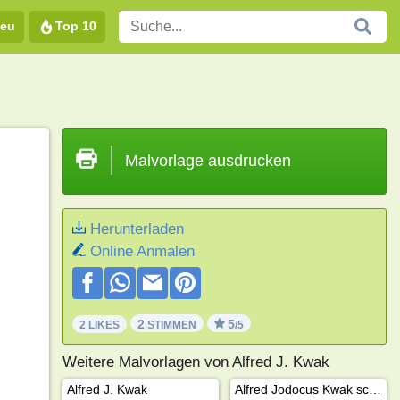
eu
Top 10
Malvorlage ausdrucken
Herunterladen
Online Anmalen
2
5
2 LIKES
STIMMEN
/5
Weitere Malvorlagen von Alfred J. Kwak
Alfred J. Kwak
Alfred Jodocus Kwak schwimmt