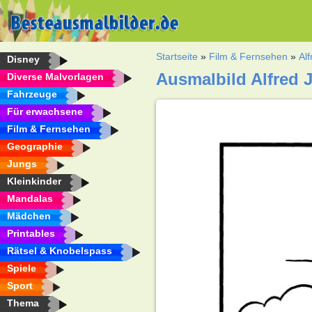
Startseite
»
Film & Fernsehen
»
Al
Disney
Ausmalbild Alfred 
Diverse Malvorlagen
Fahrzeuge
Für erwachsene
Film & Fernsehen
Geographie
Jungs
Kleinkinder
Mandalas
Mädchen
Printables
Rätsel & Knobelspass
Spiele
Sport
Thema