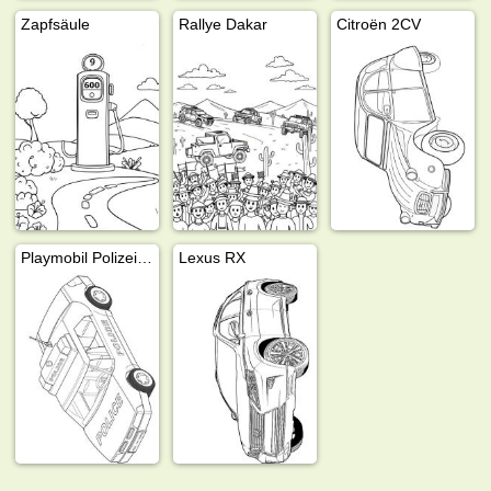
Zapfsäule
Rallye Dakar
Citroën 2CV
Playmobil Polizeiauto
Lexus RX