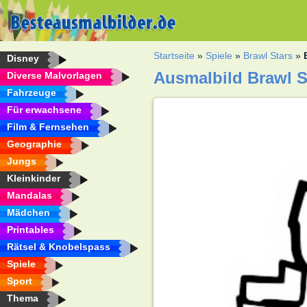
Startseite
»
Spiele
»
Brawl Stars
»
Disney
Ausmalbild Brawl S
Diverse Malvorlagen
Fahrzeuge
Für erwachsene
Film & Fernsehen
Geographie
Jungs
Kleinkinder
Mandalas
Mädchen
Printables
Rätsel & Knobelspass
Spiele
Sport
Thema