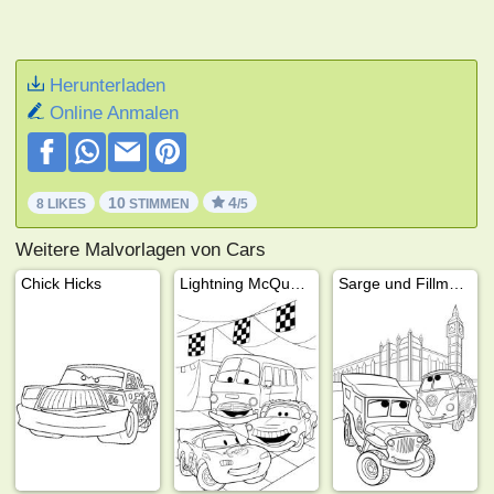
Herunterladen
Online Anmalen
10
4
8 LIKES
STIMMEN
/5
Weitere Malvorlagen von Cars
Chick Hicks
Lightning McQueen und Fillmore
Sarge und Fillmore in London