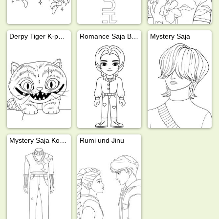
Derpy Tiger K-pop Demon hunters
Romance Saja Boys
Mystery Saja
Mystery Saja Kostüm
Rumi und Jinu