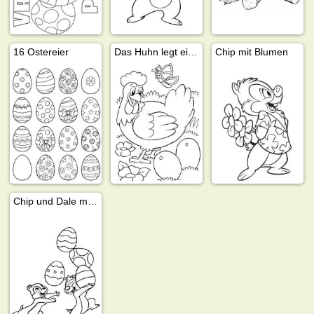
16 Ostereier
Das Huhn legt ein Ei
Chip mit Blumen
Chip und Dale mit Ostereiern