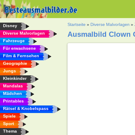
Startseite
»
Diverse Malvorlagen
»
Disney
Ausmalbild Clown 
Diverse Malvorlagen
Fahrzeuge
Für erwachsene
Film & Fernsehen
Geographie
Jungs
Kleinkinder
Mandalas
Mädchen
Printables
Rätsel & Knobelspass
Spiele
Sport
Thema