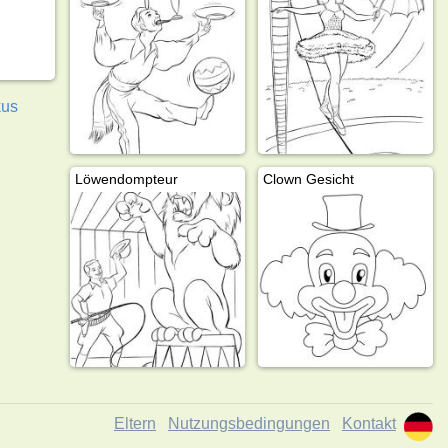
kus
Löwendompteur
Clown Gesicht
Eltern
Nutzungsbedingungen
Kontakt