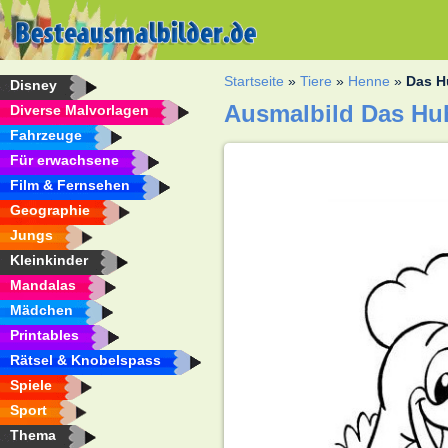
Startseite
»
Tiere
»
Henne
»
Das H
Disney
Ausmalbild Das Huh
Diverse Malvorlagen
Fahrzeuge
Für erwachsene
Film & Fernsehen
Geographie
Jungs
Kleinkinder
Mandalas
Mädchen
Printables
Rätsel & Knobelspass
Spiele
Sport
Thema