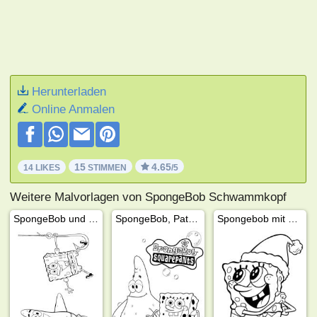
Herunterladen
Online Anmalen
15
4.65
14 LIKES
STIMMEN
/5
Weitere Malvorlagen von SpongeBob Schwammkopf
SpongeBob und Patrick Star
SpongeBob, Patrick Star und hausschnecke Gary
Spongebob mit Weihnachtsmütze