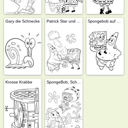
Gary die Schnecke
Patrick Star und SpongeBob trinken Limonade
Spongebob auf den Schultern von Patrick
Krosse Krabbe
SpongeBob, Schnecke Gary und Mrs. Puff