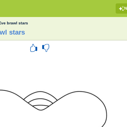
N
Eve brawl stars
wl stars