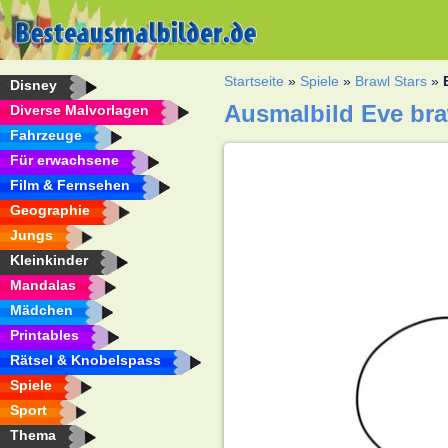
Startseite
»
Spiele
»
Brawl Stars
»
Disney
Ausmalbild Eve bra
Diverse Malvorlagen
Fahrzeuge
Für erwachsene
Film & Fernsehen
Geographie
Jungs
Kleinkinder
Mandalas
Mädchen
Printables
Rätsel & Knobelspass
Spiele
Sport
Thema