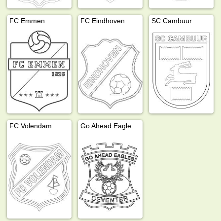
FC Emmen
FC Eindhoven
SC Cambuur
FC Volendam
Go Ahead Eagles Deventer