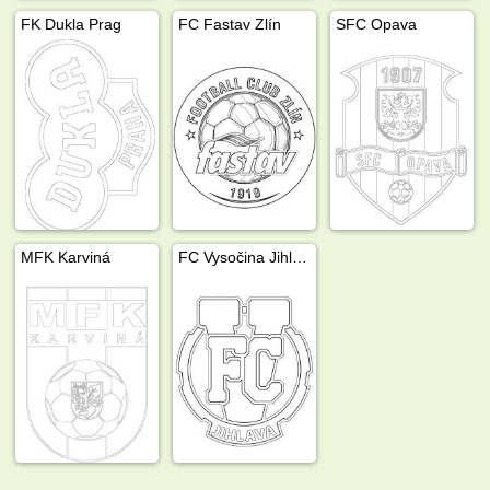
FK Dukla Prag
FC Fastav Zlín
SFC Opava
MFK Karviná
FC Vysočina Jihlava