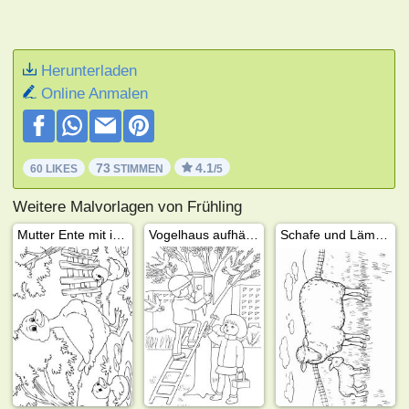
Herunterladen
Online Anmalen
73
4.1
60 LIKES
STIMMEN
/5
Weitere Malvorlagen von Frühling
Mutter Ente mit ihren Entenküken
Vogelhaus aufhängen
Schafe und Lämmer