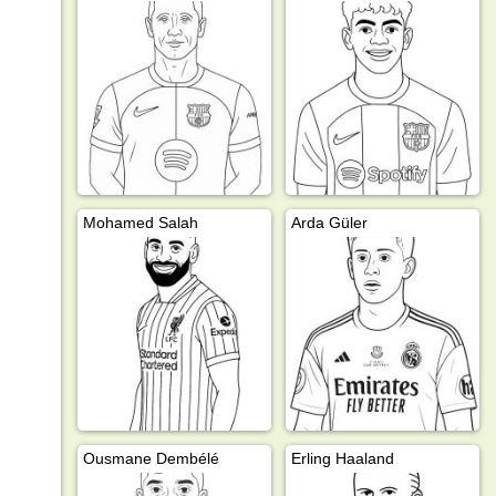
Mohamed Salah
Arda Güler
Ousmane Dembélé
Erling Haaland