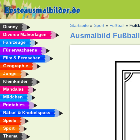
Startseite
»
Sport
»
Fußball
»
Fußb
Disney
Ausmalbild Fußball
Diverse Malvorlagen
Fahrzeuge
Für erwachsene
Film & Fernsehen
Geographie
Jungs
Kleinkinder
Mandalas
Mädchen
Printables
Rätsel & Knobelspass
Spiele
Sport
Thema