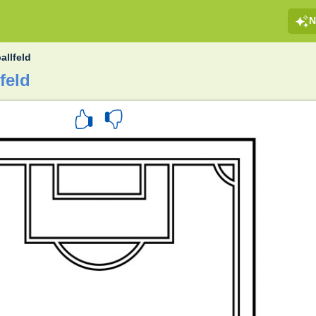
N
allfeld
feld