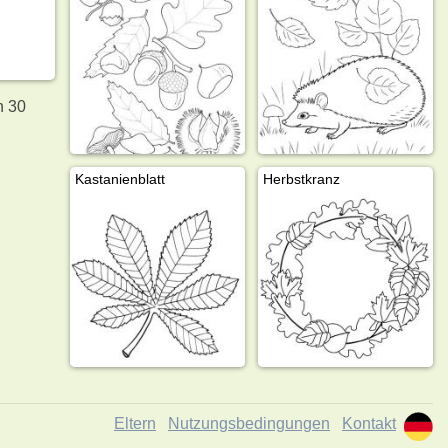
n 30
Kastanienblatt
Herbstkranz
Eltern
Nutzungsbedingungen
Kontakt