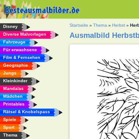
Startseite
»
Thema
»
Herbst
»
Her
Disney
Ausmalbild Herbstb
Diverse Malvorlagen
Fahrzeuge
Für erwachsene
Film & Fernsehen
Geographie
Jungs
Kleinkinder
Mandalas
Mädchen
Printables
Rätsel & Knobelspass
Spiele
Sport
Thema