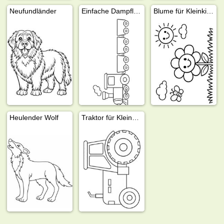
Neufundländer
Einfache Dampflok mit Waggons
Blume für Kleinkinder
Heulender Wolf
Traktor für Kleinkinder