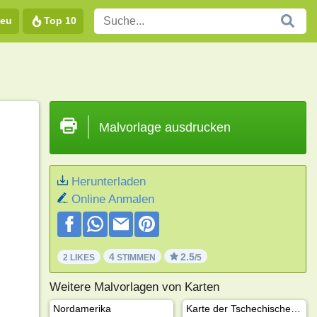
eu
Top 10
Malvorlage ausdrucken
Herunterladen
Online Anmalen
4
2.5
2 LIKES
STIMMEN
/5
Weitere Malvorlagen von Karten
Nordamerika
Karte der Tschechischen Republik