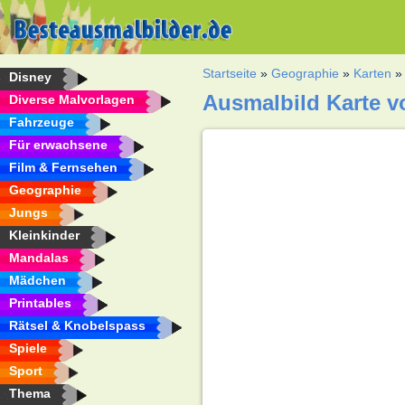
Startseite
»
Geographie
»
Karten
Disney
Ausmalbild Karte 
Diverse Malvorlagen
Fahrzeuge
Für erwachsene
Film & Fernsehen
Geographie
Jungs
Kleinkinder
Mandalas
Mädchen
Printables
Rätsel & Knobelspass
Spiele
Sport
Thema