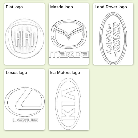
Fiat logo
Mazda logo
Land Rover logo
Lexus logo
kia Motors logo