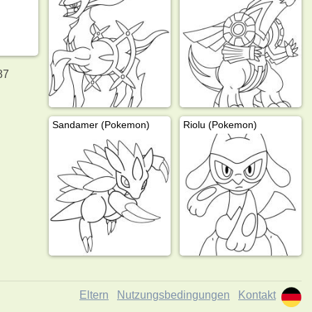
87
Sandamer (Pokemon)
Riolu (Pokemon)
Eltern
Nutzungsbedingungen
Kontakt