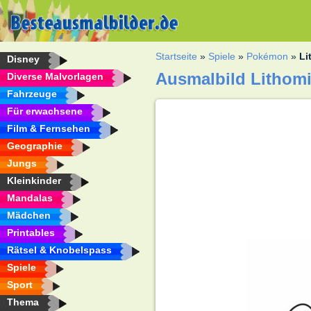
Startseite
»
Spiele
»
Pokémon
»
Li
Disney
Ausmalbild Lithom
Diverse Malvorlagen
Fahrzeuge
Für erwachsene
Film & Fernsehen
Geographie
Jungs
Kleinkinder
Mandalas
Mädchen
Printables
Rätsel & Knobelspass
Spiele
Sport
Thema