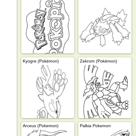
Kyogre (Pokémon)
Zekrom (Pokémon)
Arceus (Pokemon)
Palkia Pokemon