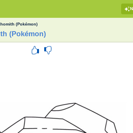
N
thomith (Pokémon)
ith (Pokémon)