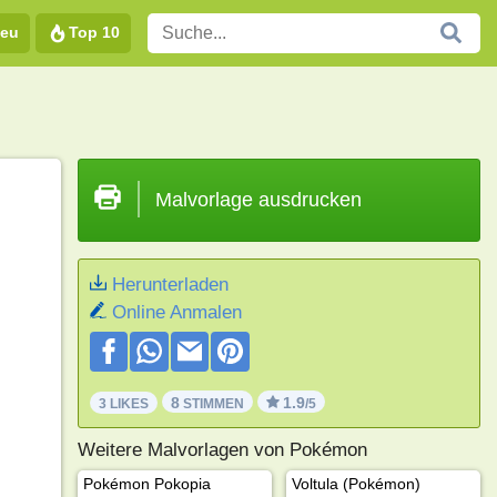
eu
Top 10
Malvorlage ausdrucken
Herunterladen
Online Anmalen
8
1.9
3 LIKES
STIMMEN
/5
Weitere Malvorlagen von Pokémon
Pokémon Pokopia
Voltula (Pokémon)