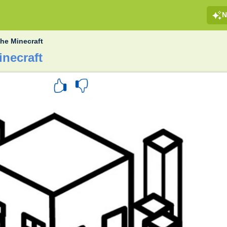
N
he Minecraft
necraft