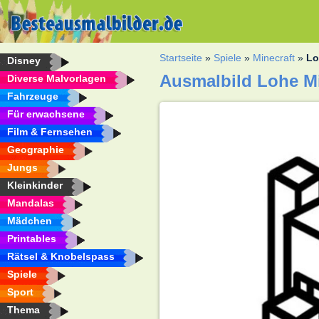
Startseite
»
Spiele
»
Minecraft
»
Lo
Disney
Ausmalbild Lohe Mi
Diverse Malvorlagen
Fahrzeuge
Für erwachsene
Film & Fernsehen
Geographie
Jungs
Kleinkinder
Mandalas
Mädchen
Printables
Rätsel & Knobelspass
Spiele
Sport
Thema