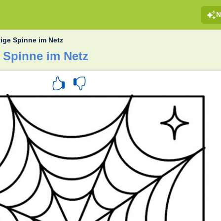
N
ige Spinne im Netz
 Spinne im Netz