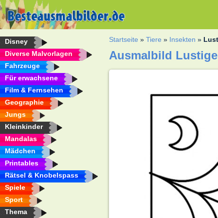
Startseite
»
Tiere
»
Insekten
»
Lust
Disney
Ausmalbild Lustige
Diverse Malvorlagen
Fahrzeuge
Für erwachsene
Film & Fernsehen
Geographie
Jungs
Kleinkinder
Mandalas
Mädchen
Printables
Rätsel & Knobelspass
Spiele
Sport
Thema