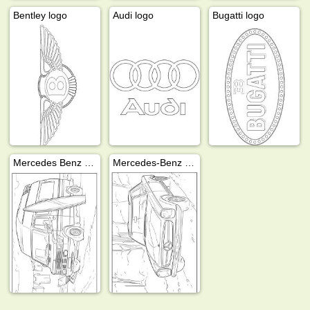
Bentley logo
Audi logo
Bugatti logo
Mercedes Benz 208 Wohnmobil
Mercedes-Benz 280SL Pagode 1968