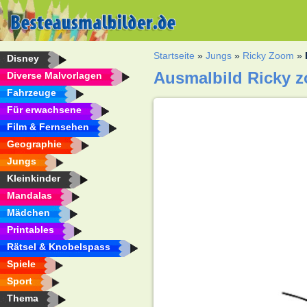
Startseite
»
Jungs
»
Ricky Zoom
»
Disney
Ausmalbild Ricky 
Diverse Malvorlagen
Fahrzeuge
Für erwachsene
Film & Fernsehen
Geographie
Jungs
Kleinkinder
Mandalas
Mädchen
Printables
Rätsel & Knobelspass
Spiele
Sport
Thema