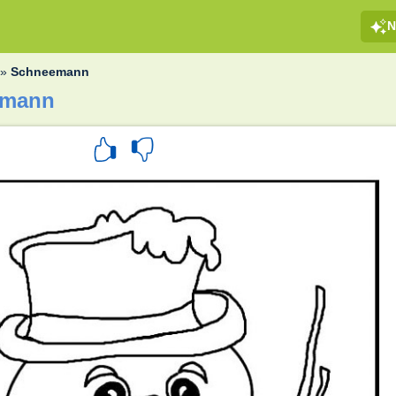
N
»
Schneemann
emann