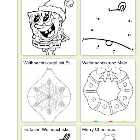
Weihnachtskugel mit Stern
Weihnachtskranz Malen nach Zahlen
Einfache Weihnachtskugel
Merry Christmas