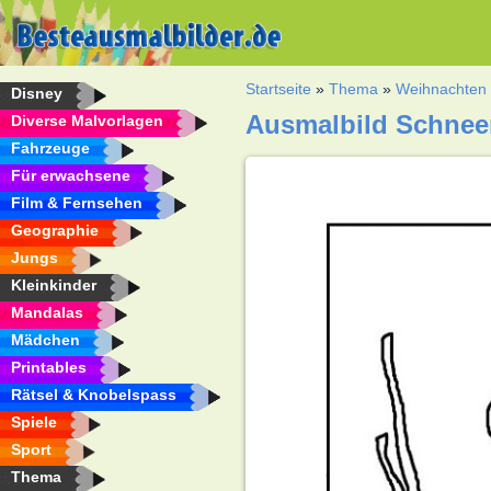
Startseite
»
Thema
»
Weihnachten
Disney
Ausmalbild Schne
Diverse Malvorlagen
Fahrzeuge
Für erwachsene
Film & Fernsehen
Geographie
Jungs
Kleinkinder
Mandalas
Mädchen
Printables
Rätsel & Knobelspass
Spiele
Sport
Thema