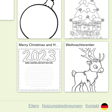
Merry Christmas and Happy New Year 2023
Weihnachtsrentier
Eltern
Nutzungsbedingungen
Kontakt