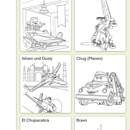
Ishani und Dusty
Chug (Planes)
El Chupacabra
Bravo