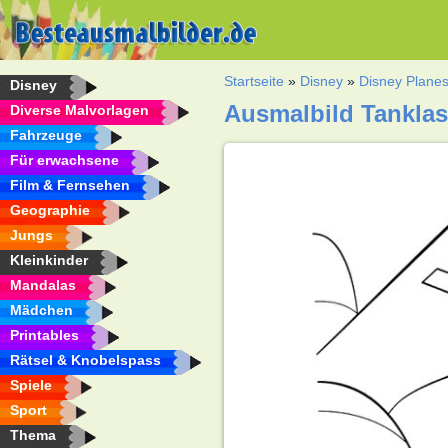
Startseite
»
Disney
»
Disney Plane
Disney
Ausmalbild Tanklas
Diverse Malvorlagen
Fahrzeuge
Für erwachsene
Film & Fernsehen
Geographie
Jungs
Kleinkinder
Mandalas
Mädchen
Printables
Rätsel & Knobelspass
Spiele
Sport
Thema