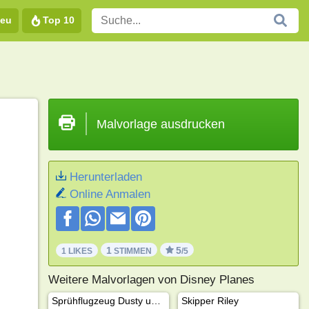
eu
Top 10
Malvorlage ausdrucken
Herunterladen
Online Anmalen
1
5
1 LIKES
STIMMEN
/5
Weitere Malvorlagen von Disney Planes
Sprühflugzeug Dusty und Dottie
Skipper Riley