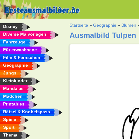
Startseite
»
Geographie
»
Blumen
Disney
Ausmalbild Tulpen 
Diverse Malvorlagen
Fahrzeuge
Für erwachsene
Film & Fernsehen
Geographie
Jungs
Kleinkinder
Mandalas
Mädchen
Printables
Rätsel & Knobelspass
Spiele
Sport
Thema