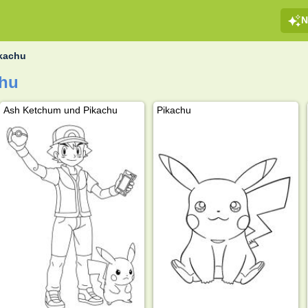
N
kachu
chu
Ash Ketchum und Pikachu
Pikachu