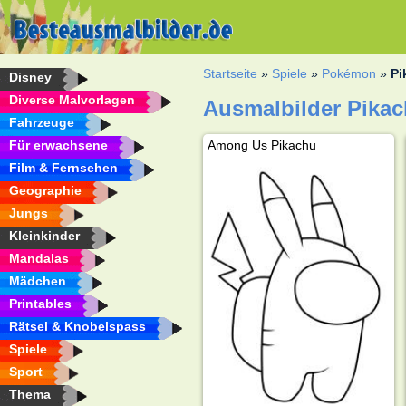
Startseite
»
Spiele
»
Pokémon
»
Pi
Disney
Diverse Malvorlagen
Ausmalbilder Pika
Fahrzeuge
Für erwachsene
Among Us Pikachu
Film & Fernsehen
Geographie
Jungs
Kleinkinder
Mandalas
Mädchen
Printables
Rätsel & Knobelspass
Spiele
Sport
Thema