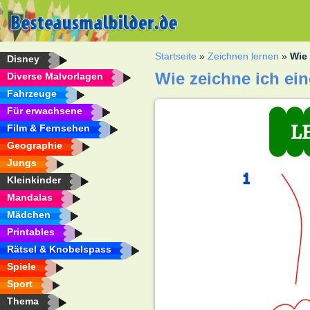
Startseite
»
Zeichnen lernen
»
Wie
Disney
Wie zeichne ich e
Diverse Malvorlagen
Fahrzeuge
Für erwachsene
Film & Fernsehen
Geographie
Jungs
Kleinkinder
Mandalas
Mädchen
Printables
Rätsel & Knobelspass
Spiele
Sport
Thema