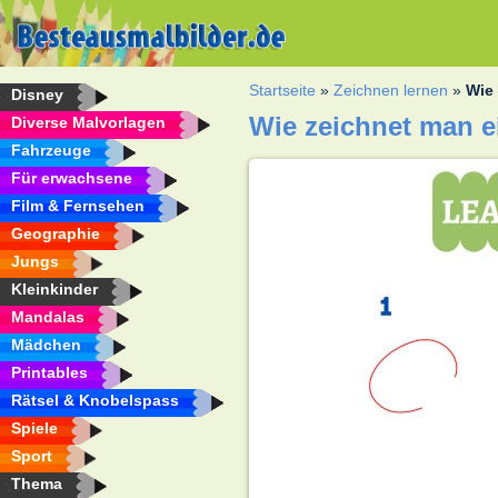
Startseite
»
Zeichnen lernen
»
Wie
Disney
Wie zeichnet man e
Diverse Malvorlagen
Fahrzeuge
Für erwachsene
Film & Fernsehen
Geographie
Jungs
Kleinkinder
Mandalas
Mädchen
Printables
Rätsel & Knobelspass
Spiele
Sport
Thema