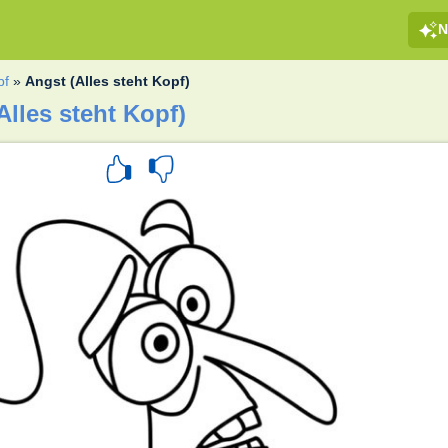
N
pf
»
Angst (Alles steht Kopf)
lles steht Kopf)