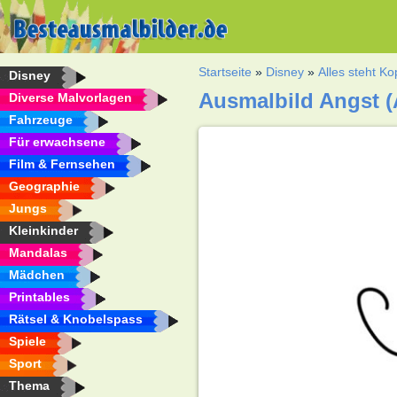
Startseite
»
Disney
»
Alles steht Ko
Disney
Ausmalbild Angst (A
Diverse Malvorlagen
Fahrzeuge
Für erwachsene
Film & Fernsehen
Geographie
Jungs
Kleinkinder
Mandalas
Mädchen
Printables
Rätsel & Knobelspass
Spiele
Sport
Thema