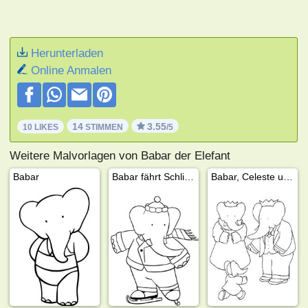
Herunterladen
Online Anmalen
14
3.55
10 LIKES
STIMMEN
/5
Weitere Malvorlagen von Babar der Elefant
Babar
Babar fährt Schlittschuh
Babar, Celeste und Arthur